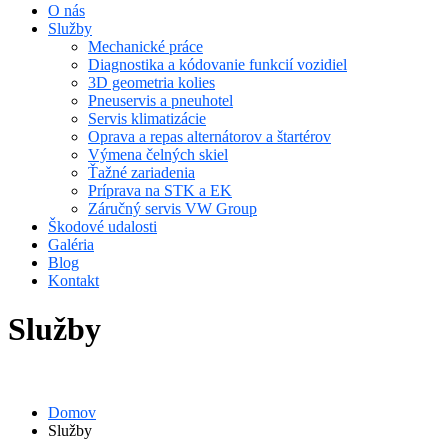
O nás
Služby
Mechanické práce
Diagnostika a kódovanie funkcií vozidiel
3D geometria kolies
Pneuservis a pneuhotel
Servis klimatizácie
Oprava a repas alternátorov a štartérov
Výmena čelných skiel
Ťažné zariadenia
Príprava na STK a EK
Záručný servis VW Group
Škodové udalosti
Galéria
Blog
Kontakt
Služby
Domov
Služby